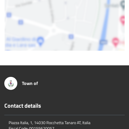
Town of
Contact details
Piazza Italia, 1, 14030 Rocchetta Tanaro AT, Italia
Fiscal Code:
00155620057