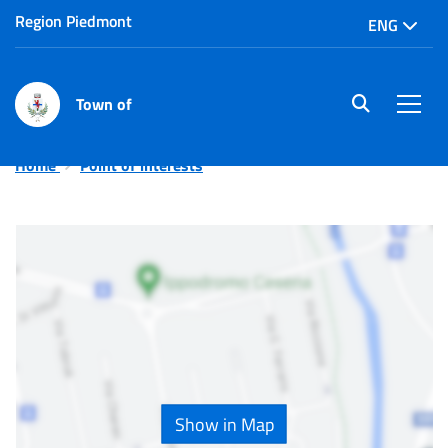
Region Piedmont
ENG
Town of
site.searc
Men
Home
Point of interests
Show in Map