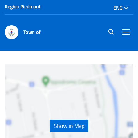
Region Piedmont
ENG
Town of
site.searc
Men
Home
Point of interests
Show in Map