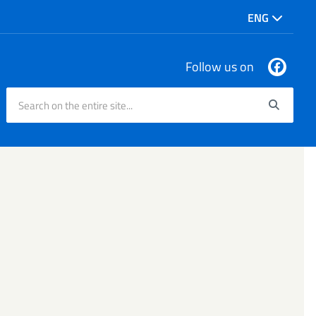
ENG
Follow us on
Search on the entire site...
Searc