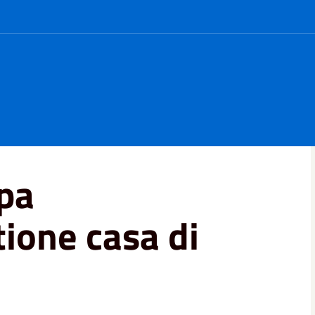
e gestione casa di riposo comunale
pa
ione casa di