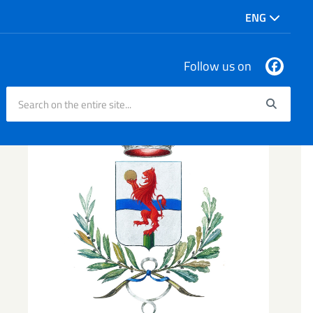
ENG
Follow us on
Search on the entire site...
Searc