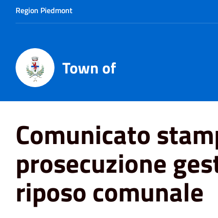
Region Piedmont
Town of
Home
News
Servizi
Comunicato stampa prosecuzion
Comunicato stam
prosecuzione gest
riposo comunale