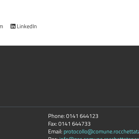
am
LinkedIn
Phone:
0141 644123
Fax:
0141 644733
Email:
protocollo@comune.rocchettatan