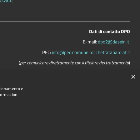
.at.it
Dati di contatto DPO
E-mail:
dpo2@dasein.it
PEC:
info@pec.comune.rocchettatanaro.at.it
(
per comunicare direttamente con il titolare del trattamento
)
La mail del DPO va usata SOLO per questioni riguardanti la privacy
×
nzionamento e
nformazioni
Comune convenzionato
Astigov
Progetto
|
Convenzione
|
Adesioni
•
Accesso redazione