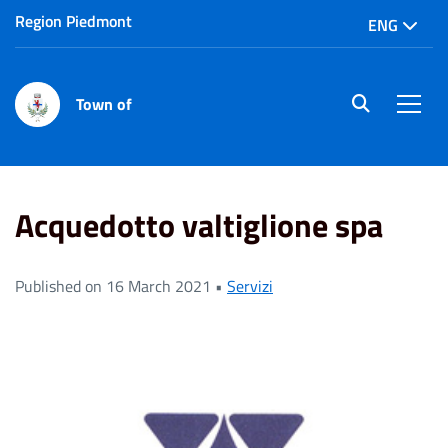
Region Piedmont
ENG
Town of
site.searc
Men
Home
News
Acquedotto valtiglione spa
Acquedotto valtiglione spa
Published on 16 March 2021 •
Servizi