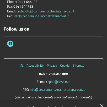
Phone:
0141 644123
Fax:
0141 644733
Email:
protocollo@comune.rocchettatanaro.at.it
Pec:
info@pec.comune.rocchettatanaro.at.it
Follow us on
Accessibility
Privacy
Cookie
Sitemap
Dati di contatto DPO
E-mail:
dpo2@dasein.it
PEC:
info@pec.comune.rocchettatanaro.at.it
(
per comunicare direttamente con il titolare del trattamento
)
×
La mail del DPO va usata SOLO per questioni riguardanti la privacy