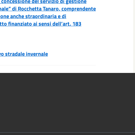
 concessione del servizio di gestione
nale” di Rocchetta Tanaro, comprendente
ione anche straordinaria e di
 finanziato ai sensi dell’art. 183
vo stradale invernale