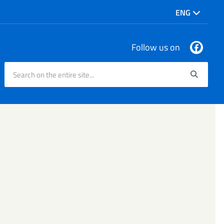
ENG
Follow us on
Search on the entire site...
Searc