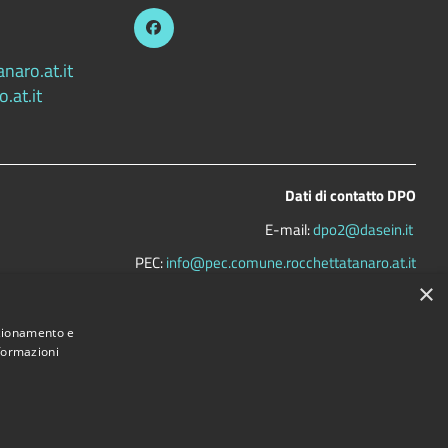
aro.at.it
.at.it
Dati di contatto DPO
E-mail:
dpo2@dasein.it
PEC:
info@pec.comune.rocchettatanaro.at.it
×
(
per comunicare direttamente con il titolare del trattamento
)
La mail del DPO va usata SOLO per questioni riguardanti la privacy
nzionamento e
nformazioni
Comune convenzionato
Astigov
Progetto
|
Convenzione
|
Adesioni