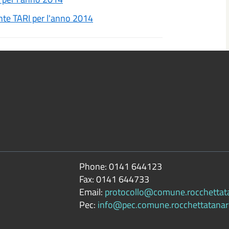
nte TARI per l'anno 2014
Phone:
0141 644123
Fax:
0141 644733
Email:
protocollo@comune.rocchettatan
Pec:
info@pec.comune.rocchettatanaro