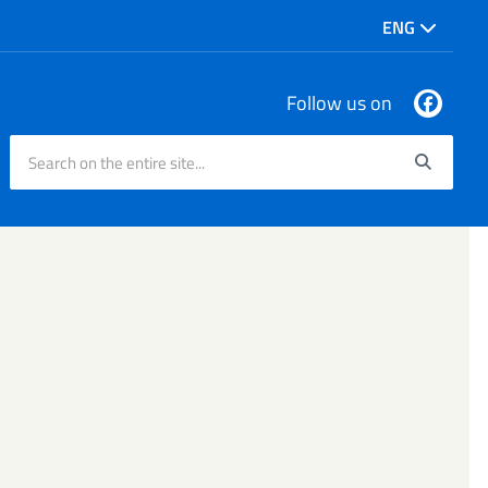
ENG
Follow us on
Search on the entire site...
Searc