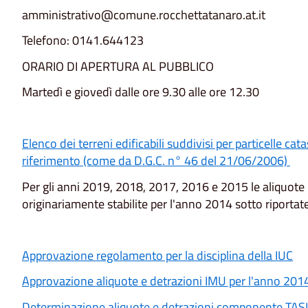
amministrativo@comune.rocchettatanaro.at.it
Telefono: 0141.644123
ORARIO DI APERTURA AL PUBBLICO
Martedì e giovedì dalle ore 9.30 alle ore 12.30
Elenco dei terreni edificabili suddivisi per particelle cat
riferimento (come da D.G.C. n° 46 del 21/06/2006)
Per gli anni 2019, 2018, 2017, 2016 e 2015 le aliquot
originariamente stabilite per l'anno 2014 sotto riportat
Approvazione regolamento per la disciplina della IUC
Approvazione aliquote e detrazioni IMU per l'anno 201
Determinazione aliquote e detrazioni componente TASI