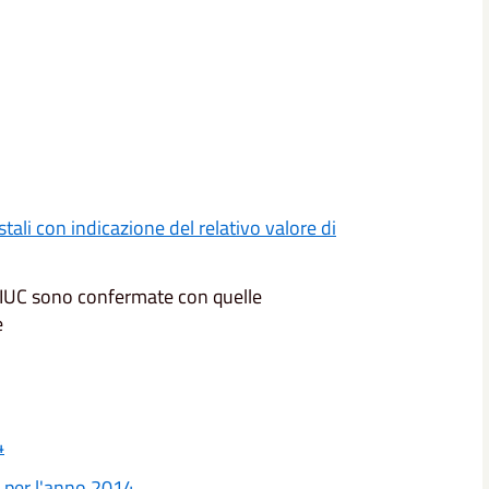
astali con indicazione del relativo valore di
e IUC sono confermate con quelle
e
4
 per l'anno 2014