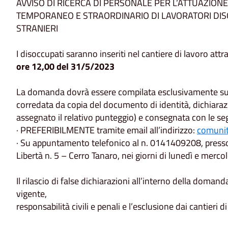
AVVISO DI RICERCA DI PERSONALE PER L’ATTUAZIONE 
TEMPORANEO E STRAORDINARIO DI LAVORATORI DISOC
STRANIERI
I disoccupati saranno inseriti nel cantiere di lavoro a
ore 12,00 del 31/5/2023
La domanda dovrà essere compilata esclusivamente sul
corredata da copia del documento di identità, dichiaraz
assegnato il relativo punteggio) e consegnata con le se
· PREFERIBILMENTE tramite email all’indirizzo:
comunita
· Su appuntamento telefonico al n. 0141409208, presso 
Libertà n. 5 – Cerro Tanaro, nei giorni di lunedì e mercol
Il rilascio di false dichiarazioni all’interno della doman
vigente,
responsabilità civili e penali e l’esclusione dai cantieri d