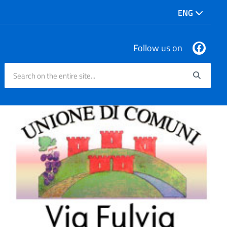
ENG
Follow us on
Search on the entire site...
Searc