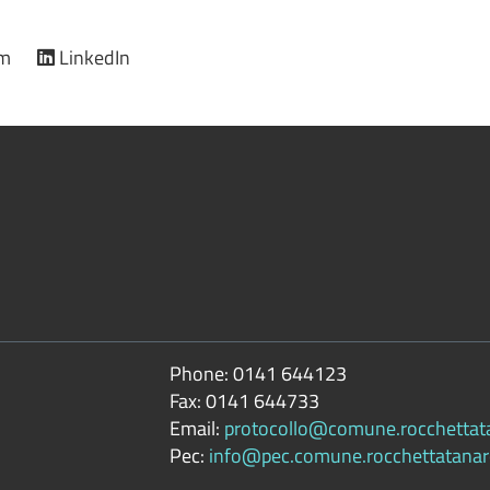
am
LinkedIn
Phone:
0141 644123
Fax:
0141 644733
Email:
protocollo@comune.rocchettatan
Pec:
info@pec.comune.rocchettatanaro