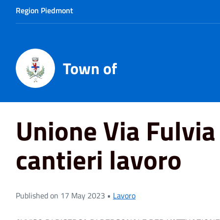
Region Piedmont
Town of
Home
News
Unione Via Fulvia - Bando cantieri lavoro
Unione Via Fulvia
cantieri lavoro
Published on 17 May 2023 •
Lavoro