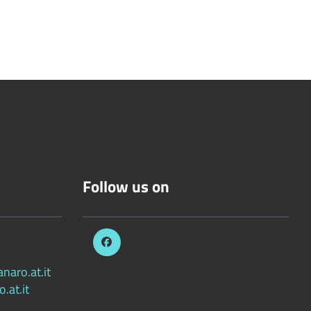
Follow us on
aro.at.it
.at.it