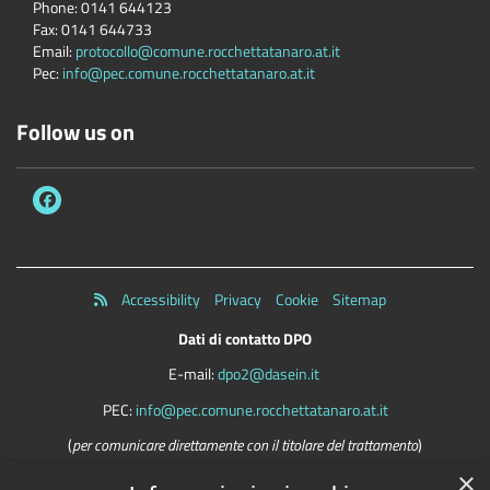
Phone:
0141 644123
Fax:
0141 644733
Email:
protocollo@comune.rocchettatanaro.at.it
Pec:
info@pec.comune.rocchettatanaro.at.it
Follow us on
Accessibility
Privacy
Cookie
Sitemap
Dati di contatto DPO
E-mail:
dpo2@dasein.it
PEC:
info@pec.comune.rocchettatanaro.at.it
(
per comunicare direttamente con il titolare del trattamento
)
×
La mail del DPO va usata SOLO per questioni riguardanti la privacy